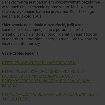
Densytometria jest badaniem wykonywanym bezpłatnie
w ramach ubezpieczenia społecznego. Możliwe jest
również wykonanie badania prywatnie. Koszt takiego
badania to około 150zł.
Skierowanie na badanie może zlecić, jeśli uzna za
konieczne, lekarz specjalista z poradni chorób
metabolicznych, endokrynologii, geriatrii, reumatologii,
ortopedii i traumatologii narządu ruchu oraz w poradni
leczenia osteoporozy.
Gdzie zrobić badania
HTTPS://WWW.SYNEVO.PL/OSTEOPOROZA/
–
HTTPS://WWW.LUXMED
DIAGNOSTYKA.PL/DLA-
PACJENTOW/ARTYKULY/ZDROWIE-NA-CO-
DZIEN/OSTEOPOROZA-NA-CZYM-POLEGA-OBJAWY-
BADANIA
HTTPS://IMED24.PL/BLOG/
OSTEOPOROZA-CZYM-JEST-I-
JAK-JA-LECZYC/