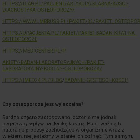
HTTPS://DIAG.PL/PACJENT/ARTYKULY/SLABNA-KOSCI-
DIAGNOSTYKA-OSTEOPOROZY/
HTTPS://WWW.LMBRUSS.PL/PAKIET/32/PAKIET_OSTEOPO
HTTPS://UPACJENTA.PL/PAKIET/PAKIET-BADAN-KRWI-NA-
OSTEOPOROZE
HTTPS://MEDICENTER.PL/P
AKIETY-BADAN-LABORATORYJNYCH/PAKIET-
LABORATORYJNY-KOSTNY-OSTEOPOROZA/
/
HTTPS://IMED24.PL/BLOG
BADANIE-GESTOSCI-KOSCI/
Czy osteoporoza jest wyleczalna?
Bardzo często zastosowane leczenie ma jednak
negatywny wpływ na tkankę kostną. Ponieważ są to
naturalne procesy zachodzące w organizmie wraz z
wiekiem, nie jesteśmy w stanie ich cofnąć. Tym samym,