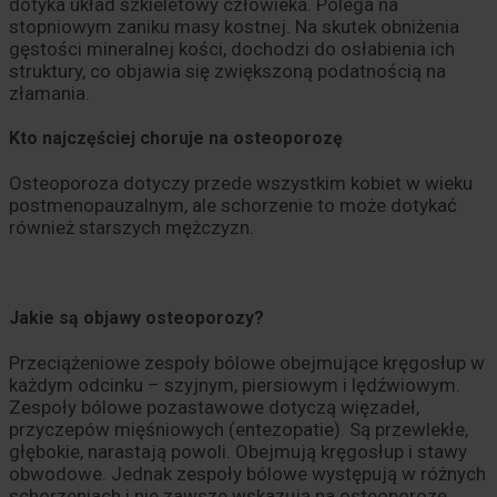
dotyka układ szkieletowy człowieka. Polega na
stopniowym zaniku masy kostnej. Na skutek obniżenia
gęstości mineralnej kości, dochodzi do osłabienia ich
struktury, co objawia się zwiększoną podatnością na
złamania.
Kto najczęściej choruje na osteoporozę
Osteoporoza dotyczy przede wszystkim kobiet w wieku
postmenopauzalnym, ale schorzenie to może dotykać
również starszych mężczyzn.
Jakie są objawy osteoporozy?
Przeciążeniowe zespoły bólowe obejmujące kręgosłup w
każdym odcinku – szyjnym, piersiowym i lędźwiowym.
Zespoły bólowe pozastawowe dotyczą więzadeł,
przyczepów mięśniowych (entezopatie). Są przewlekłe,
głębokie, narastają powoli. Obejmują kręgosłup i stawy
obwodowe. Jednak zespoły bólowe występują w różnych
schorzeniach i nie zawsze wskazują na osteoporozę.