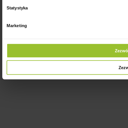
Statystyka
Marketing
Zezwól
Zezw