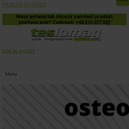
PRZEJDŹ DO TREŚCI
Masz pytania lub chcesz zamówić produkt
telefonicznie? Zadzwoń:
+48 515 077 587
0.00
ZŁ
0
CART
Menu