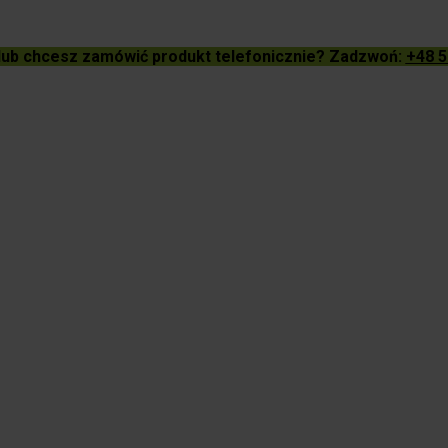
lub chcesz zamówić produkt telefonicznie? Zadzwoń:
+48 5