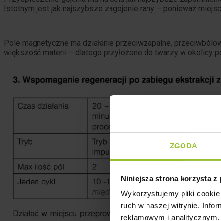
Istotnym jest jak najszybsze zagojenie rany – ponieważ miejsc
Pole magnetyczne ma działanie przeciwzapalne, przeciwbólowe
większość materii – dlatego przyłożone do twarzy w okolicy p
ZGODA
Niniejsza strona korzysta z
Wykorzystujemy pliki cookie 
ruch w naszej witrynie. Inf
reklamowym i analitycznym. 