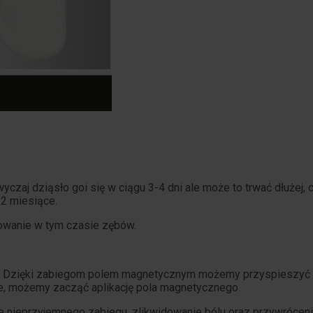
czaj dziąsło goi się w ciągu 3-4 dni ale może to trwać dłużej,
 2 miesiące.
kowanie w tym czasie zębów.
cić. Dzięki zabiegom polem magnetycznym możemy przyspieszyć
ie, możemy zacząć aplikację pola magnetycznego.
 nieprzyjemnego zabiegu, zlikwidowanie bólu oraz przywrócenie