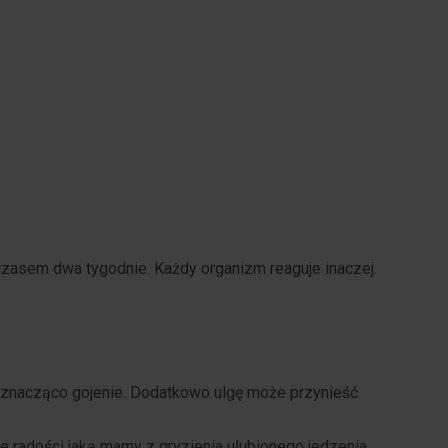
 czasem dwa tygodnie. Każdy organizm reaguje inaczej.
 znacząco gojenie. Dodatkowo ulgę może przynieść
 radości jaką mamy z gryzienia ulubionego jedzenia.