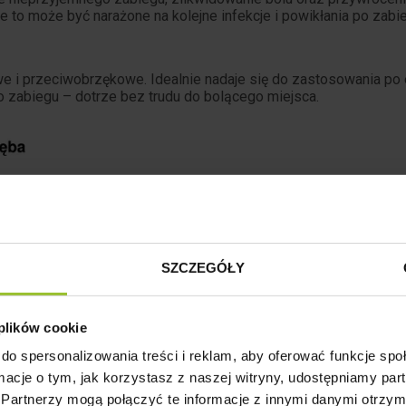
e to może być narażone na kolejne infekcje i powikłania po zabi
 i przeciwobrzękowe. Idealnie nadaje się do zastosowania po 
o zabiegu – dotrze bez trudu do bolącego miejsca.
SZCZEGÓŁY
 plików cookie
do spersonalizowania treści i reklam, aby oferować funkcje sp
ormacje o tym, jak korzystasz z naszej witryny, udostępniamy p
Partnerzy mogą połączyć te informacje z innymi danymi otrzym