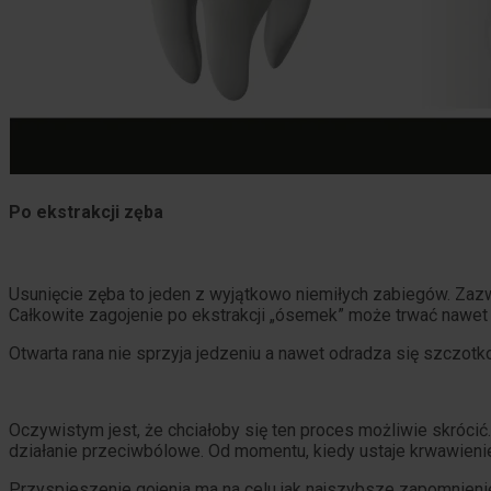
Po ekstrakcji zęba
Usunięcie zęba to jeden z wyjątkowo niemiłych zabiegów. Zazwy
Całkowite zagojenie po ekstrakcji „ósemek” może trwać nawet
Otwarta rana nie sprzyja jedzeniu a nawet odradza się szczot
Oczywistym jest, że chciałoby się ten proces możliwie skró
działanie przeciwbólowe. Od momentu, kiedy ustaje krwawien
Przyspieszenie gojenia ma na celu jak najszybsze zapomnienie