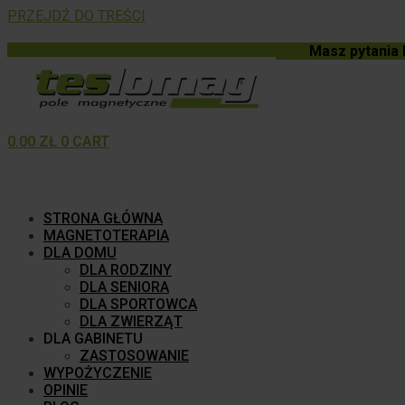
PRZEJDŹ DO TREŚCI
Masz pytania 
0.00
ZŁ
0
CART
STRONA GŁÓWNA
MAGNETOTERAPIA
DLA DOMU
DLA RODZINY
DLA SENIORA
DLA SPORTOWCA
DLA ZWIERZĄT
DLA GABINETU
ZASTOSOWANIE
WYPOŻYCZENIE
OPINIE