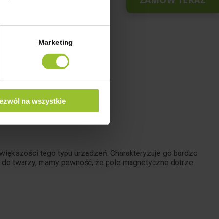
ZAMÓW TERAZ
Marketing
ezwól na wszystkie
 większości tego typu urządzeń. Charakteryzuje go bardzo
t do twarzy, mamy pewność, że pole magnetyczne dotrze