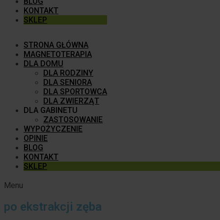
BLOG
KONTAKT
SKLEP
STRONA GŁÓWNA
MAGNETOTERAPIA
DLA DOMU
DLA RODZINY
DLA SENIORA
DLA SPORTOWCA
DLA ZWIERZĄT
DLA GABINETU
ZASTOSOWANIE
WYPOŻYCZENIE
OPINIE
BLOG
KONTAKT
SKLEP
Menu
po ekstrakcji zęba