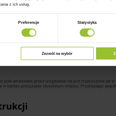
nia z ich usług.
Preferencje
Statystyka
Zezwól na wybór
Z
aż pole emitowane przez urządzenie nie jest rozproszone jak w
e w bardzo precyzyjnie określonym miejscu. Przykładając apara