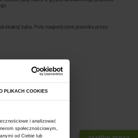
egu.
ekstrakcji zęba. Pole magnetyczne przenika przez
O PLIKACH COOKIES
ołecznościowe i analizować
artnerom społecznościowym,
anymi od Ciebie lub