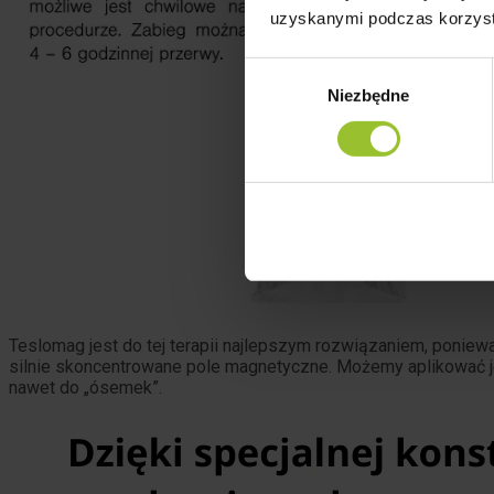
uzyskanymi podczas korzysta
Wybór
Niezbędne
zgody
Teslomag jest do tej terapii najlepszym rozwiązaniem, poniew
silnie skoncentrowane pole magnetyczne. Możemy aplikować j
nawet do „ósemek”.